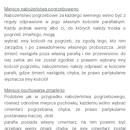
Miejsce nabożeństwa pogrzebowego
Nabożeństwo pogrzebowe za każdego wiernego winno być z
reguły odprawione w jego własnym kościele parafialnym.
Każdy jednak wierny albo ci, do których należy troska o
pogrzeb zmarłego, mogą
wybrać inny kościół na pogrzeb, za zgodą tego, kto nim
zarządza, i po zawiadomieniu własnego proboszcza. Jeśli
śmierć nastąpiła poza własną parafią i nie przeniesiono do
niej zwłok ani nie został zgodnie z prawem wybrany inny
kościół pogrzebu, nabożeństwo należy odprawić w kościele
parafii, gdzie śmierć nastąpiła, chyba, że prawo partykularne
wyznacza inny kościół.
Miejsce pochowania zmarłego
Podobnie jak w przypadku nabożeństwa pogrzebowego,
również odnośnie miejsca pochówku, każdemu wolno wybrać
cmentarz pogrzebania, chyba, że prawo partykularne
postanawia inaczej. Jeśli
parafia posiada własny cmentarz, na nim powinni być
grzebani wierni zmarli, chyba, że inny cmentarz został