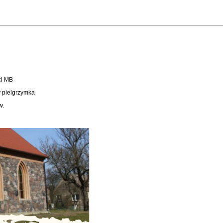
ci MB
y pielgrzymka
w.