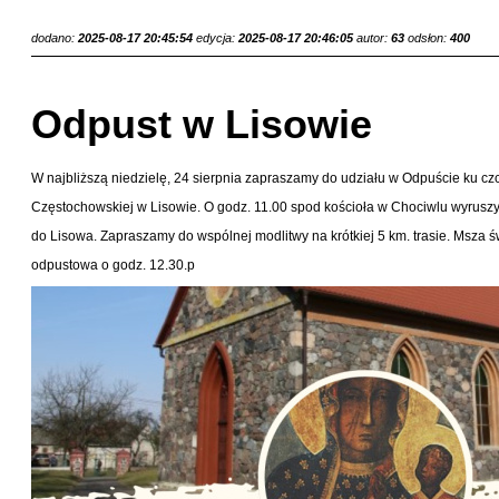
dodano:
2025-08-17 20:45:54
edycja:
2025-08-17 20:46:05
autor:
63
odsłon:
400
Odpust w Lisowie
W najbliższą niedzielę, 24 sierpnia zapraszamy do udziału w Odpuście ku cz
Częstochowskiej w Lisowie. O godz. 11.00 spod kościoła w Chociwlu wyrusz
do Lisowa. Zapraszamy do wspólnej modlitwy na krótkiej 5 km. trasie. Msza ś
odpustowa o godz. 12.30.p